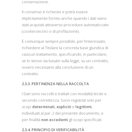
conservazione.
Il consenso è richiesto e potrà essere
implicitamente fornito anche quando i dati siano
stati acquisiti attraverso procedure automatizzate
(
cookies
tecnici o di profilazione).
È comunque sempre possibile, per l’interessato,
richiedere al Titolare la concreta base giuridica di
ciascun trattamento, specificando, in particolare,
se lo stesso sia basato sulla legge, su un contratto,
ovvero necessario alla conclusione di un
contratto.
2.3.3. PERTINENZA NELLA RACCOLTA
I Dati sono raccolti e trattati con modalità lecite e
secondo correttezza. Sono registrati solo per
scopi
determinati
,
espliciti
e
legittimi
,
individuati al par. 2 del presente documento, e
per finalità
non eccedenti
gli scopi specificati.
2.3.4. PRINCIPIO DI VERIFICABILITÀ