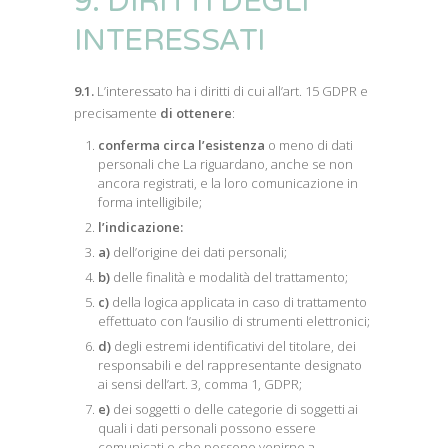
9. DIRITTI DEGLI
INTERESSATI
9.1.
L’interessato ha i diritti di cui all’art. 15 GDPR e
precisamente
di ottenere
:
conferma circa l’esistenza
o meno di dati
personali che La riguardano, anche se non
ancora registrati, e la loro comunicazione in
forma intelligibile;
l’indicazione:
a)
dell’origine dei dati personali;
b)
delle finalità e modalità del trattamento;
c)
della logica applicata in caso di trattamento
effettuato con l’ausilio di strumenti elettronici;
d)
degli estremi identificativi del titolare, dei
responsabili e del rappresentante designato
ai sensi dell’art. 3, comma 1, GDPR;
e)
dei soggetti o delle categorie di soggetti ai
quali i dati personali possono essere
comunicati o che possono venirne a