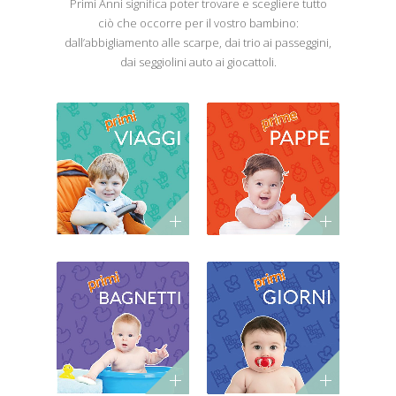
Primi Anni significa poter trovare e scegliere tutto
ciò che occorre per il vostro bambino:
dall’abbigliamento alle scarpe, dai trio ai passeggini,
dai seggiolini auto ai giocattoli.
PRIMI
PRIME
VIAGGI
PAPPE
Prodotti e
Baby Food,
accessori per il
prodotti e
passeggio e per
accessori per
l'auto
l'allattamento e
per lo
svezzamento
PRIMI
PRIMI
BAGNETTI
GIORNI
Prodotti per
Prodotti per il