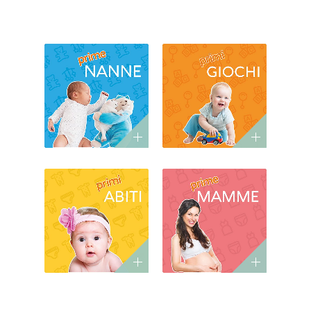
l'igiene, il
benessere, la
cambio
sicurezza e per
pannolino e il
stare in casa
bagnetto
PRIME
PRIMI
NANNE
GIOCHI
Prodotti, arredo
Giochi e
e accessori per
giocattoli
la nanna
PRIMI
PRIME
ABITI
MAMME
Abbigliamento
Prodotti per il
neonato e
benessere,
bambino,
abbigliamento
scarpine,
premaman e