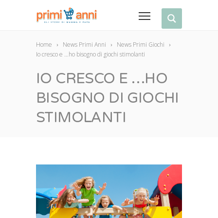
Home
News Primi Anni
News Primi Giochi
Io cresco e …ho bisogno di giochi stimolanti
IO CRESCO E …HO
BISOGNO DI GIOCHI
STIMOLANTI