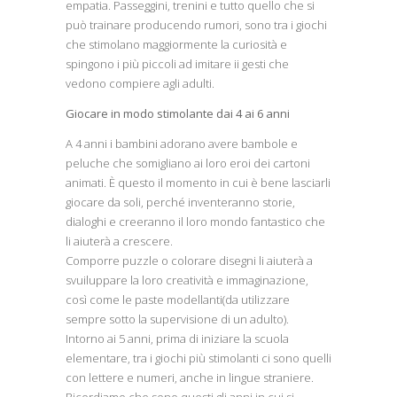
empatia. Passeggini, trenini e tutto quello che si
può trainare producendo rumori, sono tra i giochi
che stimolano maggiormente la curiosità e
spingono i più piccoli ad imitare ii gesti che
vedono compiere agli adulti.
Giocare in modo stimolante dai 4 ai 6 anni
A 4 anni i bambini adorano avere bambole e
peluche che somigliano ai loro eroi dei cartoni
animati. È questo il momento in cui è bene lasciarli
giocare da soli, perché inventeranno storie,
dialoghi e creeranno il loro mondo fantastico che
li aiuterà a crescere.
Comporre puzzle o colorare disegni li aiuterà a
svuiluppare la loro creatività e immaginazione,
così come le paste modellanti(da utilizzare
sempre sotto la supervisione di un adulto).
Intorno ai 5 anni, prima di iniziare la scuola
elementare, tra i giochi più stimolanti ci sono quelli
con lettere e numeri, anche in lingue straniere.
Ricordiamo che sono questi gli anni in cui si