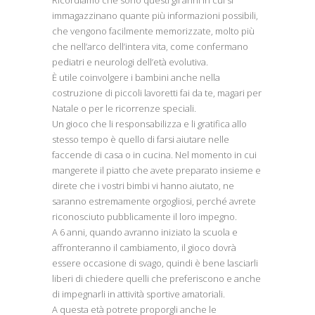
immagazzinano quante più informazioni possibili,
che vengono facilmente memorizzate, molto più
che nell’arco dell’intera vita, come confermano
pediatri e neurologi dell’età evolutiva.
È utile coinvolgere i bambini anche nella
costruzione di piccoli lavoretti fai da te, magari per
Natale o per le ricorrenze speciali.
Un gioco che li responsabilizza e li gratifica allo
stesso tempo è quello di farsi aiutare nelle
faccende di casa o in cucina. Nel momento in cui
mangerete il piatto che avete preparato insieme e
direte che i vostri bimbi vi hanno aiutato, ne
saranno estremamente orgogliosi, perché avrete
riconosciuto pubblicamente il loro impegno.
A 6 anni, quando avranno iniziato la scuola e
affronteranno il cambiamento, il gioco dovrà
essere occasione di svago, quindi è bene lasciarli
liberi di chiedere quelli che preferiscono e anche
di impegnarli in attività sportive amatoriali.
A questa età potrete proporgli anche le