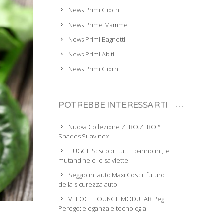
News Primi Giochi
News Prime Mamme
News Primi Bagnetti
News Primi Abiti
News Primi Giorni
POTREBBE INTERESSARTI
Nuova Collezione ZERO.ZERO™
Shades Suavinex
HUGGIES: scopri tutti i pannolini, le
mutandine e le salviette
Seggiolini auto Maxi Cosi: il futuro
della sicurezza auto
VELOCE LOUNGE MODULAR Peg
Perego: eleganza e tecnologia