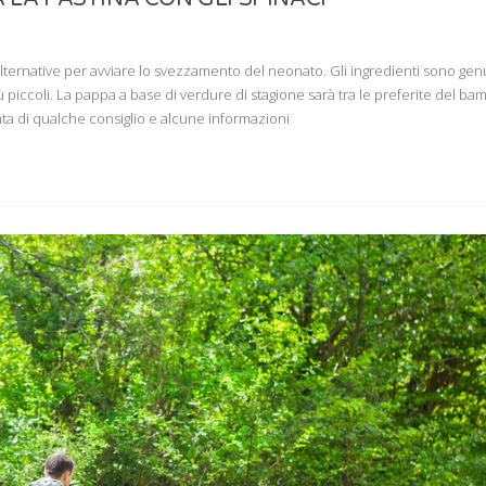
alternative per avviare lo svezzamento del neonato. Gli ingredienti sono gen
iù piccoli. La pappa a base di verdure di stagione sarà tra le preferite del ba
nta di qualche consiglio e alcune informazioni