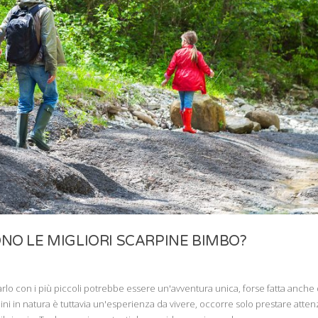
NO LE MIGLIORI SCARPINE BIMBO?
arlo con i più piccoli potrebbe essere un'avventura unica, forse fatta anche 
ini in natura è tuttavia un'esperienza da vivere, occorre solo prestare atten