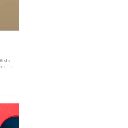
tti che
o utile.