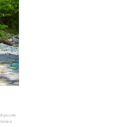
di piccole
zione a