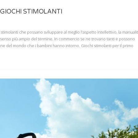
 GIOCHI STIMOLANTI
stimolanti che possano sviluppare al meglio l'aspetto intellettivo, la manualit
nel senso più ampio del termine. In commercio se ne trovano tanti e possono
one del mondo che i bambini hanno intorno. Giochi stimolanti per il primo