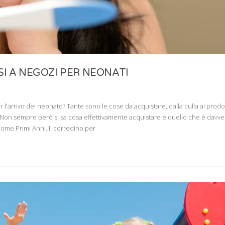
I A NEGOZI PER NEONATI
r l'arrivo del neonato? Tante sono le cose da acquistare, dalla culla ai prodo
 Non sempre però si sa cosa effettivamente acquistare e quello che è davver
come Primi Anni. Il corredino per