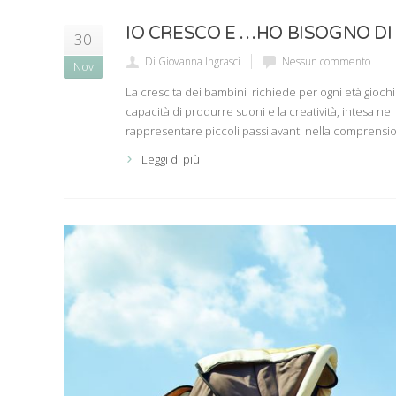
IO CRESCO E …HO BISOGNO DI
30
Di Giovanna Ingrascì
Nessun commento
Nov
La crescita dei bambini richiede per ogni età giochi 
capacità di produrre suoni e la creatività, intesa 
rappresentare piccoli passi avanti nella comprensi
Leggi di più