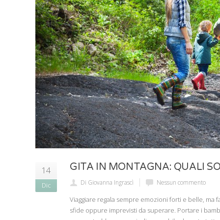
GITA IN MONTAGNA: QUALI SO
14
Di Giovanna Ingrascì
Nessun commento
Dic
Viaggiare regala sempre emozioni forti e belle, ma f
sfide oppure imprevisti da superare. Portare i bamb