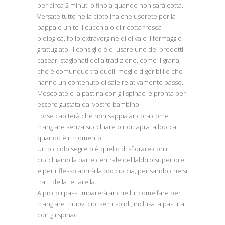
per circa 2 minuti o fino a quando non sarà cotta.
Versate tutto nella ciotolina che userete per la
pappa e unite il cucchiaio di ricotta fresca
biologica, l’olio extravergine di oliva e il formaggio
grattugiato. Il consiglio è di usare uno dei prodotti
caseari stagionati della tradizione, come il grana,
che è comunque tra quelli meglio digeribili e che
hanno un contenuto di sale relativamente basso.
Mescolate e la pastina con gli spinaci è pronta per
essere gustata dal vostro bambino.
Forse capiterà che non sappia ancora come
mangiare senza succhiare o non apra la bocca
quando è il momento.
Un piccolo segreto è quello di sfiorare con il
cucchiaino la parte centrale del labbro superiore
e per riflesso aprirà la boccuccia, pensando che si
tratti della tettarella.
A piccoli passi imparerà anche lui come fare per
mangiare i nuovi cibi semi solidi, inclusa la pastina
con gli spinaci.