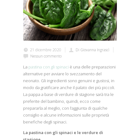
21 dicembre 2020
Di Giovanna Ingrascì
Nessun commento
La
pastina con gli spinaci
è una delle preparazioni
alternative per avviare lo svezzamento del
neonato. Gli ingredienti sono genuini e gustosi, in
modo da gratificare anche il palato dei più piccoli.
La pappa a base di verdure di stagione sarà tra le
preferite del bambino, quindi, ecco come
prepararla al meglio, con l’aggiunta di qualche
consiglio e alcune informazioni sulle proprietà
benefiche degli spinaci.
La pastina con gli spinaci e le verdure di
stagione