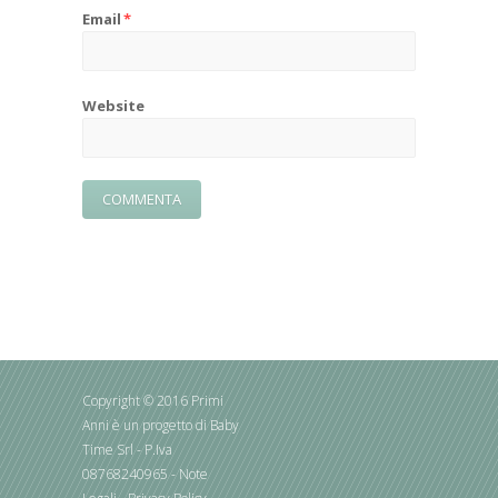
Email
*
Website
Copyright © 2016 Primi
Anni è un progetto di Baby
Time Srl - P.Iva
08768240965 -
Note