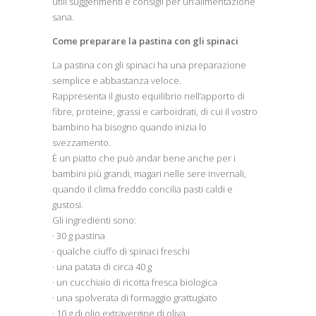
utili suggerimenti e consigli per un’alimentazione
sana.
Come preparare la pastina con gli spinaci
La pastina con gli spinaci ha una preparazione
semplice e abbastanza veloce.
Rappresenta il giusto equilibrio nell’apporto di
fibre, proteine, grassi e carboidrati, di cui il vostro
bambino ha bisogno quando inizia lo
svezzamento.
È un piatto che può andar bene anche per i
bambini più grandi, magari nelle sere invernali,
quando il clima freddo concilia pasti caldi e
gustosi.
Gli ingredienti sono:
· 30 g pastina
· qualche ciuffo di spinaci freschi
· una patata di circa 40 g
· un cucchiaio di ricotta fresca biologica
· una spolverata di formaggio grattugiato
· 10 g di olio extravergine di oliva