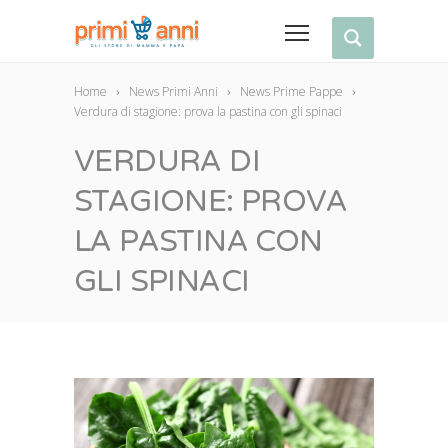
Home
News Primi Anni
News Prime Pappe
Verdura di stagione: prova la pastina con gli spinaci
VERDURA DI
STAGIONE: PROVA
LA PASTINA CON
GLI SPINACI