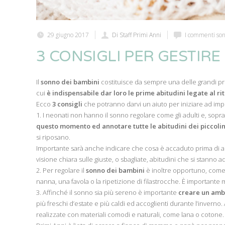
29 giugno 2017
Di Staff Primi Anni
I commenti sono
3 CONSIGLI PER GESTIRE
Il
sonno dei bambini
costituisce da sempre una delle grandi pro
cui
è indispensabile dar loro le prime abitudini legate al r
Ecco
3 consigli
che potranno darvi un aiuto per iniziare ad imp
1. I neonati non hanno il sonno regolare come gli adulti e, soprat
questo momento ed annotare tutte le abitudini dei piccolin
si riposano.
Importante sarà anche indicare che cosa è accaduto prima di add
visione chiara sulle giuste, o sbagliate, abitudini che si stanno 
2. Per regolare il
sonno dei bambini
è inoltre opportuno, come
nanna, una favola o la ripetizione di filastrocche. È importante m
3. Affinché il sonno sia più sereno è importante
creare un amb
più freschi d’estate e più caldi ed accoglienti durante l’inverno
realizzate con materiali comodi e naturali, come lana o cotone.