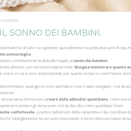
 disabilitati
 IL SONNO DEI BAMBINI.
blematiche di tutti i neo-genitori, specialmente nei primi due anni di vita,
itmo sonno/veglia
.
ostare correttamente le abitudini legate al
sonno dei bambini
.
tutto all’inizio, non dormono tutta la notte.
Bisogna monitorare quanto ac
i
: orario in cui si sono addormentati, per quanto tempo e come hanno dor
ormentarsi, quali giochi sono stati fatti e cosa è stato mangiato, così da a
adottando.
 diceva Maria Montessori,
creare delle abitudini quotidiane
, come una n
antenere sempre gli stessi orari così da dar vita a ritmi quotidiani chiari.
iente confortevole
, a partire dall’arredo della cameretta e dai coordinati de
. Anche l’abbigliamento ha un ruolo importante: è bene utilizzare tutine di qua