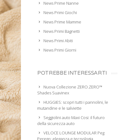
News Prime Nanne
News Primi Giochi
News Prime Mamme
News Primi Bagnetti
News Primi Abiti
News Primi Giorni
POTREBBE INTERESSARTI
Nuova Collezione ZERO.ZERO™
Shades Suavinex
HUGGIES: scopri tutti i pannolini, le
mutandine e le salviette
Seggiolini auto Maxi Cosi: il futuro
della sicurezza auto
VELOCE LOUNGE MODULAR Peg
Perego: eleganza e tecnologia