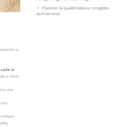
Plasmon: la qualità italiana consigliata
da Primi Anni
 momento in
cade in
mito e dove
vere una
inna
l lettino
lità,