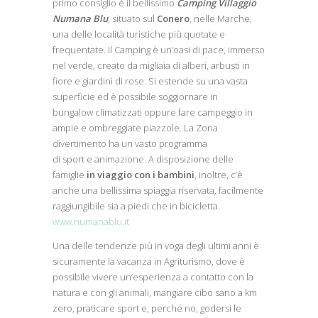
primo consiglio è il bellissimo
Camping Villaggio
Numana Blu
, situato sul
Conero
, nelle Marche,
una delle località turistiche più quotate e
frequentate. Il Camping è un’oasi di pace, immerso
nel verde, creato da migliaia di alberi, arbusti in
fiore e giardini di rose. Si estende su una vasta
superficie ed è possibile soggiornare in
bungalow climatizzati oppure fare campeggio in
ampie e ombreggiate piazzole. La Zona
divertimento ha un vasto programma
di sport e animazione. A disposizione delle
famiglie
in viaggio con i bambini
, inoltre, c’è
anche una bellissima spiaggia riservata, facilmente
raggiungibile sia a piedi che in bicicletta.
www.numanablu.it
Una delle tendenze più in voga degli ultimi anni è
sicuramente la vacanza in Agriturismo, dove è
possibile vivere un’esperienza a contatto con la
natura e con gli animali, mangiare cibo sano a km
zero, praticare sport e, perché no, godersi le