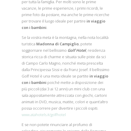
per tutta la famiglia. Per molti sono le prime
vacanze, le prime esperienze, i primi ricordi, le
prime foto da postare, ma anche le prime ricerche
per trovare il luogo ideale per partire
in viaggio
con i bambini
.
Se la vostra meta è la montagna, nella nota località
turistica
Madonna di Campiglio
, potete
soggiornare nel bellissimo
Golf Hotel
, residenza
storica ricca di charme e situata sulle piste da sci
di Campo Carlo Magno, nonché meta prescelta
dalla Principessa Sissi e da Franz Josef. Il bellissimo
Golf Hotel è una meta ideale se partite
in viaggio
con i bambini
poiché mette a disposizione dei
più piccoli (dai 3 ai 12 anni) un mini club con una
sala appositamente attrezzata con giochi, cartoni
animati in DVD, musica, matite, colori e quant’altro
possa occorrere per divertire i piccoli ospiti.
www.atahotels.it/golfhotel
E se non potete rinunciare al profumo di