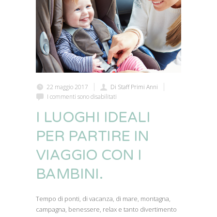
22 maggio 2017
Di Staff Primi Anni
I commenti sono disabilitati
I LUOGHI IDEALI
PER PARTIRE IN
VIAGGIO CON I
BAMBINI.
Tempo di ponti, di vacanza, di mare, montagna,
campagna, benessere, relax e tanto divertimento