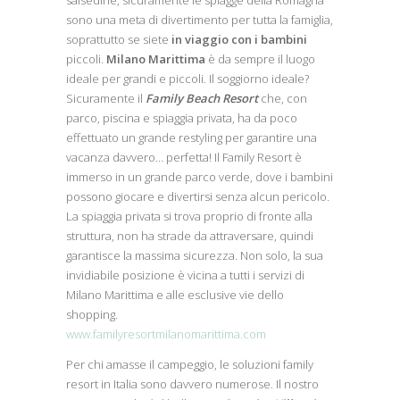
salsedine, sicuramente le spiagge della Romagna
sono una meta di divertimento per tutta la famiglia,
soprattutto se siete
in viaggio con i bambini
piccoli.
Milano Marittima
è da sempre il luogo
ideale per grandi e piccoli. Il soggiorno ideale?
Sicuramente il
Family Beach Resort
che, con
parco, piscina e spiaggia privata, ha da poco
effettuato un grande restyling per garantire una
vacanza davvero… perfetta! Il Family Resort è
immerso in un grande parco verde, dove i bambini
possono giocare e divertirsi senza alcun pericolo.
La spiaggia privata si trova proprio di fronte alla
struttura, non ha strade da attraversare, quindi
garantisce la massima sicurezza. Non solo, la sua
invidiabile posizione è vicina a tutti i servizi di
Milano Marittima e alle esclusive vie dello
shopping.
www.familyresortmilanomarittima.com
Per chi amasse il campeggio, le soluzioni family
resort in Italia sono davvero numerose. Il nostro