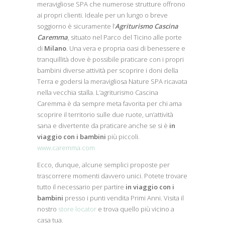
meravigliose SPA che numerose strutture offrono
ai propri clienti. Ideale per un lungo o breve
soggiorno è sicuramente l’
Agriturismo Cascina
Caremma
, situato nel Parco del Ticino alle porte
di
Milano
. Una vera e propria oasi di benessere e
tranquillità dove è possibile praticare con i propri
bambini diverse attività per scoprire i doni della
Terra e godersi la meravigliosa Nature SPA ricavata
nella vecchia stalla. L’agriturismo Cascina
Caremma è da sempre meta favorita per chi ama
scoprire il territorio sulle due ruote, un’attività
sana e divertente da praticare anche se si è
in
viaggio con i bambini
più piccoli.
www.caremma.com
Ecco, dunque, alcune semplici proposte per
trascorrere momenti davvero unici. Potete trovare
tutto il necessario per partire
in viaggio con i
bambini
presso i punti vendita Primi Anni. Visita il
nostro
store locator
e trova quello più vicino a
casa tua.