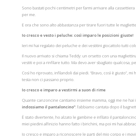
Sono bastati pochi centimetri per farmi arrivare alla cassettiera
per me.
E ora che sono alto abbastanza per tirare fuori tutte le magliett
Io cresco e vesto i peluche: così imparo le posizioni giuste!
Ieri mi hai regalato dei peluche e dei vestitini giocattolo tutti co
Il nuovo arrivato si chiama Teddy: un orsetto con una magliettina
vestiti e poi a rinfilare tutto. Ma devo aver sbagliato qualcosa, 
Così ho riprovato, infilandoli dai piedi. “Bravo, così è giusto”, m
testa non ci passano proprio.
Io cresco e imparo a vestirmi a suon di rime
Quante canzoncine cantiamo insieme mamma, oggi me ne hai in
indossiamo il pantaloncino”
: l’abbiamo cantata dopo il bagnet
È stato divertente, ho alzato le gambine e infilato il pantalonc
miei piedini all’inizio hanno fatto i birichini, ma poi mi hai abbracc
Io cresco e imparo a riconoscere le parti del mio corpo e i movi