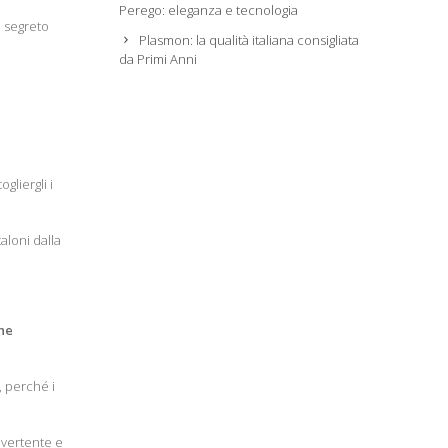
Perego: eleganza e tecnologia
n segreto
Plasmon: la qualità italiana consigliata
da Primi Anni
gliergli i
taloni dalla
che
, perché i
ivertente e