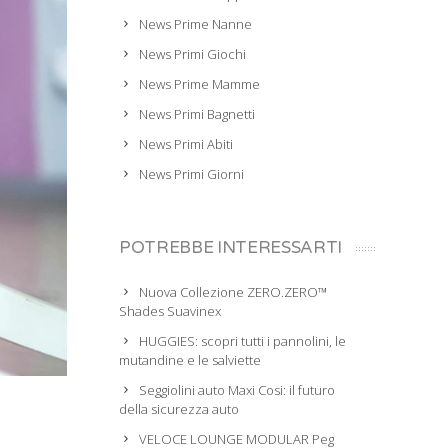
News Prime Nanne
News Primi Giochi
News Prime Mamme
News Primi Bagnetti
News Primi Abiti
News Primi Giorni
POTREBBE INTERESSARTI
Nuova Collezione ZERO.ZERO™
Shades Suavinex
HUGGIES: scopri tutti i pannolini, le
mutandine e le salviette
Seggiolini auto Maxi Cosi: il futuro
della sicurezza auto
VELOCE LOUNGE MODULAR Peg