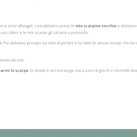
ni si sono allungati, così abbiamo preso le
mie scarpine vecchie
e abbiamo 
 piccolino e le mie scarpe gli calzano a pennello.
i
. Poi abbiamo provato sui miei di piedini e ho fatto le stesse mosse che fac
minato da solo.
iarmi le scarpe
: la strada è ancora lunga, ma a suon di giochi e ritornelli di