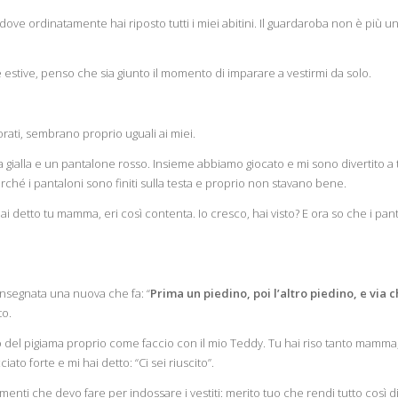
 dove ordinatamente hai riposto tutti i miei abitini. Il guardaroba non è più u
e estive, penso che sia giunto il momento di imparare a vestirmi da solo.
lorati, sembrano proprio uguali ai miei.
 gialla e un pantalone rosso. Insieme abbiamo giocato e mi sono divertito a to
perché i pantaloni sono finiti sulla testa e proprio non stavano bene.
i hai detto tu mamma, eri così contenta. Io cresco, hai visto? E ora so che i pan
segnata una nuova che fa: “
Prima un piedino, poi l’altro piedino, e via 
to.
ino del pigiama proprio come faccio con il mio Teddy. Tu hai riso tanto mamma
iato forte e mi hai detto: “Ci sei riuscito”.
menti che devo fare per indossare i vestiti: merito tuo che rendi tutto così d