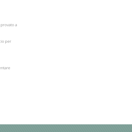
provato a
cio per
ventare