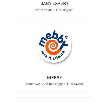
BABY EXPERT
Prime Nanne / Primi Bagnetti
MEBBY
Prime Nanne / Prime pappe / Primi Giorni