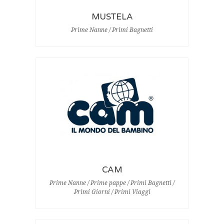
MUSTELA
Prime Nanne / Primi Bagnetti
CAM
Prime Nanne / Prime pappe / Primi Bagnetti /
Primi Giorni / Primi Viaggi