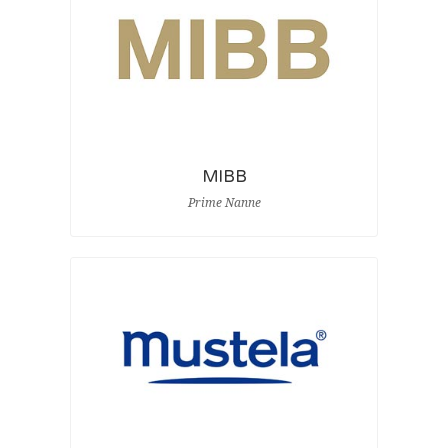
MIBB
Prime Nanne