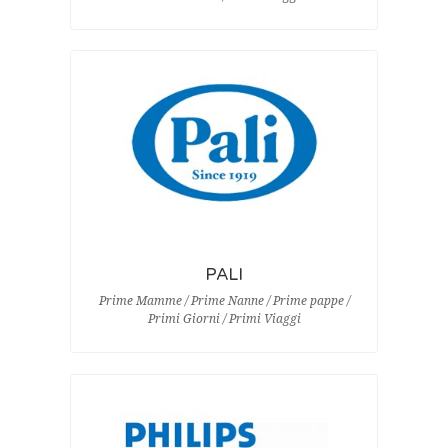
PALI
Prime Mamme / Prime Nanne / Prime pappe /
Primi Giorni / Primi Viaggi