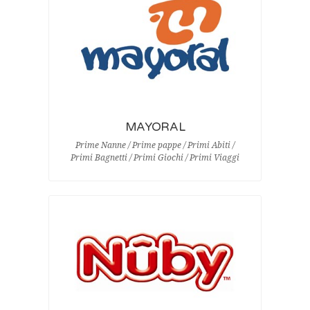
MAYORAL
Prime Nanne / Prime pappe / Primi Abiti /
Primi Bagnetti / Primi Giochi / Primi Viaggi