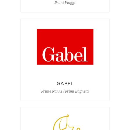
Primi Viaggi
GABEL
Prime Nanne / Primi Bagnetti