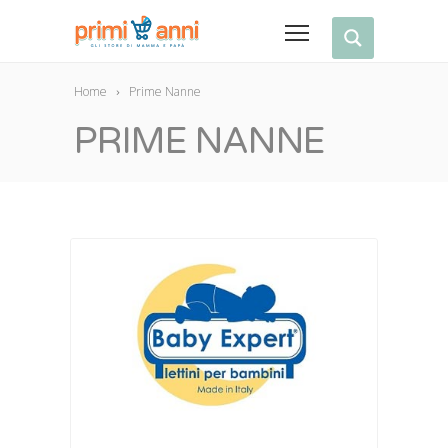
Home
Prime Nanne
PRIME NANNE