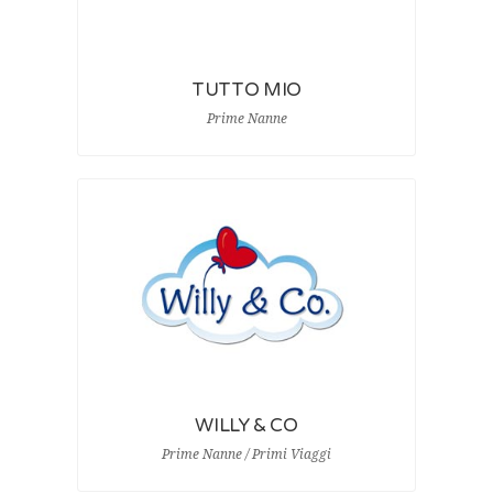
TUTTO MIO
Prime Nanne
WILLY & CO
Prime Nanne / Primi Viaggi