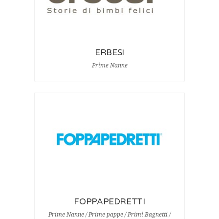
ERBESI
Prime Nanne
FOPPAPEDRETTI
Prime Nanne / Prime pappe / Primi Bagnetti /