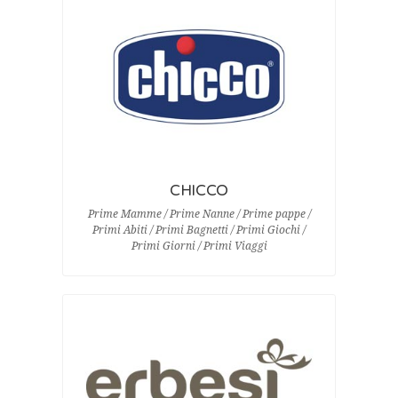
CHICCO
Prime Mamme / Prime Nanne / Prime pappe /
Primi Abiti / Primi Bagnetti / Primi Giochi /
Primi Giorni / Primi Viaggi