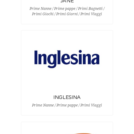
JANÉ
Prime Nanne / Prime pappe / Primi Bagnetti /
Primi Giochi / Primi Giorni / Primi Viaggi
INGLESINA
Prime Nanne / Prime pappe / Primi Viaggi