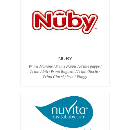
NUBY
Prime Mamme / Prime Nanne / Prime pappe /
Primi Abiti / Primi Bagnetti / Primi Giochi /
Primi Giorni / Primi Viaggi