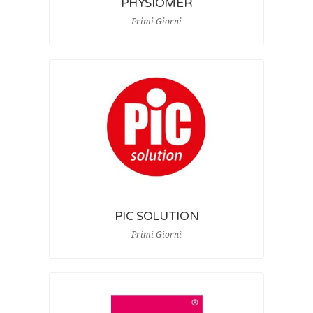
PHYSIOMER
Primi Giorni
PIC SOLUTION
Primi Giorni