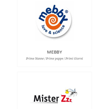
MEBBY
Prime Nanne / Prime pappe / Primi Giorni