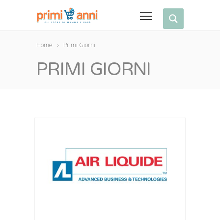
Home
Primi Giorni
PRIMI GIORNI