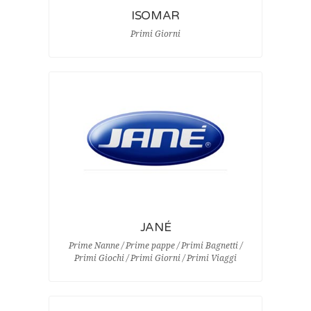
ISOMAR
Primi Giorni
JANÉ
Prime Nanne / Prime pappe / Primi Bagnetti /
Primi Giochi / Primi Giorni / Primi Viaggi