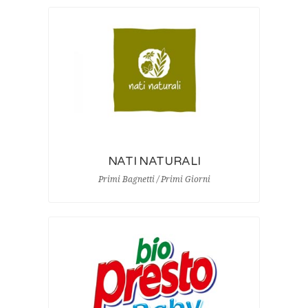
NATI NATURALI
Primi Bagnetti / Primi Giorni