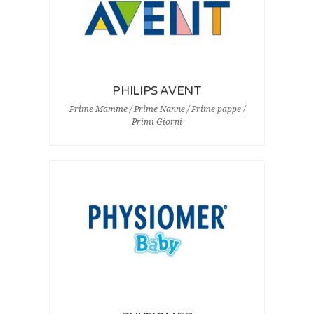
PHILIPS AVENT
Prime Mamme / Prime Nanne / Prime pappe /
Primi Giorni