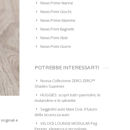
News Prime Nanne
News Primi Giochi
News Prime Mamme
News Primi Bagnetti
News Primi Abiti
News Primi Giorni
POTREBBE INTERESSARTI
Nuova Collezione ZERO.ZERO™
Shades Suavinex
HUGGIES: scopri tutti i pannolini, le
mutandine e le salviette
Seggiolini auto Maxi Cosi: il futuro
della sicurezza auto
originali e
VELOCE LOUNGE MODULAR Peg
Perego: eleganza e tecnologia