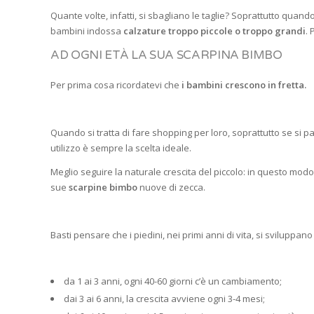
Quante volte, infatti, si sbagliano le taglie? Soprattutto quando
bambini indossa
calzature troppo piccole o troppo grandi
. 
AD OGNI ETÀ LA SUA SCARPINA BIMBO
Per prima cosa ricordatevi che
i bambini crescono in fretta.
Quando si tratta di fare shopping per loro, soprattutto se si pa
utilizzo è sempre la scelta ideale.
Meglio seguire la naturale crescita del piccolo: in questo modo 
sue
scarpine bimbo
nuove di zecca.
Basti pensare che i piedini, nei primi anni di vita, si sviluppa
da 1 ai 3 anni, ogni 40-60 giorni c’è un cambiamento;
dai 3 ai 6 anni, la crescita avviene ogni 3-4 mesi;