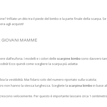
? Infilate un dito tra il piede del bimbo e la parte finale della scarpa. Se i
ra agli acquisti!
ER GIOVANI MAMME
 dall’euforia. I modelli e i colori delle
scarpine bimbo
sono davvero tant
modità! Ecco quindi come scegliere la scarpa più adatta:
ia la vestibilità. Mai fidarsi solo del numero riportato sulla scatola;
tro non hanno la stessa lunghezza. Scegliete la
scarpina bimbo
in base a
 crescono velocemente. Per questo è importante lasciare circa 1 centimetro