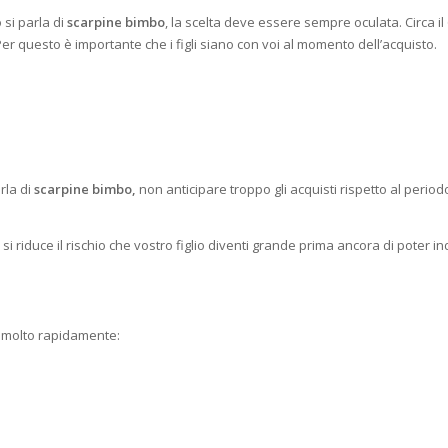
 si parla di
scarpine bimbo
, la scelta deve essere sempre oculata. Circa il
Per questo è importante che i figli siano con voi al momento dell’acquisto.
rla di
scarpine bimbo
,
non anticipare troppo gli acquisti rispetto al period
si riduce il rischio che vostro figlio diventi grande prima ancora di poter i
no molto rapidamente: