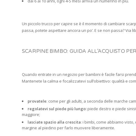
dai 6 ai 10 anni, ogni 4-5 mesi arriva un numerino in più.
Un piccolo trucco per capire se è il momento di cambiare scarpine
passa, potete aspettare ancora un po’. E se non passa? Via libe
SCARPINE BIMBO: GUIDA ALL’ACQUISTO P
Quando entrate in un negozio per bambini è facile farsi prendere
Mantenete la calma e focalizzatevi sull’obiettivo: qualità e co
provatele
: come per gli adulti, a seconda delle marche camb
regolatevi sul piede più lungo:
piede destro e piede sinis
maggiore;
lasciate spazio alla crescita
: i bimbi, come abbiamo visto,
margine al piedino per farlo muovere liberamente.