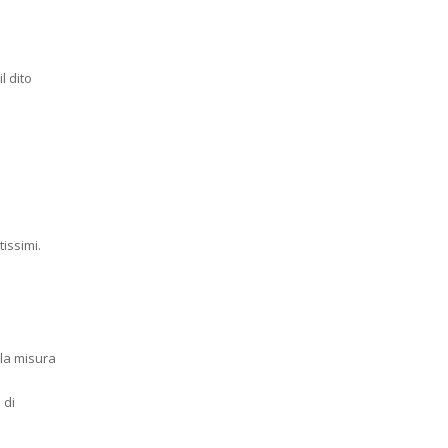
l dito
issimi.
lla misura
 di