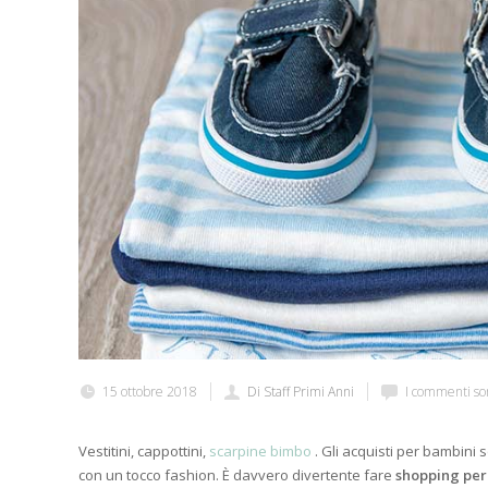
15 ottobre 2018
Di Staff Primi Anni
I commenti son
Vestitini, cappottini,
scarpine bimbo
.
Gli acquisti per bambini s
con un tocco fashion. È davvero divertente fare
shopping per 