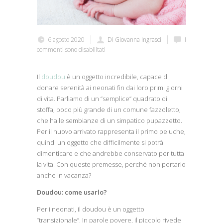
6 agosto 2020
Di Giovanna Ingrascì
I
commenti sono disabilitati
Il
doudou
è un oggetto incredibile, capace di
donare serenità ai neonati fin dai loro primi giorni
di vita. Parliamo di un “semplice” quadrato di
stoffa, poco più grande di un comune fazzoletto,
che ha le sembianze di un simpatico pupazzetto.
Per il nuovo arrivato rappresenta il primo peluche,
quindi un oggetto che difficilmente si potrà
dimenticare e che andrebbe conservato per tutta
la vita. Con queste premesse, perché non portarlo
anche in vacanza?
Doudou: come usarlo?
Per i neonati, il doudou è un oggetto
“transizionale”. In parole povere, il piccolo rivede