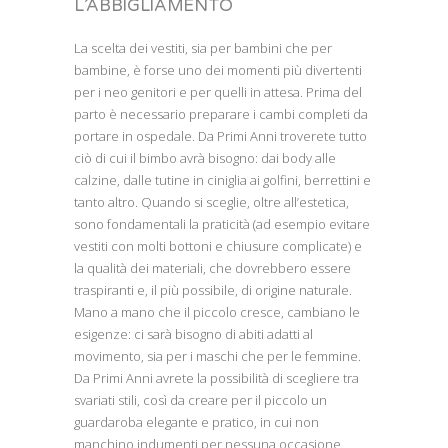
L’ABBIGLIAMENTO
La scelta dei vestiti, sia per bambini che per
bambine, è forse uno dei momenti più divertenti
per i neo genitori e per quelli in attesa. Prima del
parto è necessario preparare i cambi completi da
portare in ospedale. Da Primi Anni troverete tutto
ciò di cui il bimbo avrà bisogno: dai body alle
calzine, dalle tutine in ciniglia ai golfini, berrettini e
tanto altro. Quando si sceglie, oltre all’estetica,
sono fondamentali la praticità (ad esempio evitare
vestiti con molti bottoni e chiusure complicate) e
la qualità dei materiali, che dovrebbero essere
traspiranti e, il più possibile, di origine naturale.
Mano a mano che il piccolo cresce, cambiano le
esigenze: ci sarà bisogno di abiti adatti al
movimento, sia per i maschi che per le femmine.
Da Primi Anni avrete la possibilità di scegliere tra
svariati stili, così da creare per il piccolo un
guardaroba elegante e pratico, in cui non
manchino indumenti per nessuna occasione.