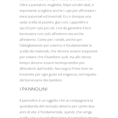
Oltre a pantaloni, magliette, felpe ed altri abiti, è
importante scegliere anche i capi per affrontare i
mesi autunnali ed invernali. Ecco dunque una
vasta scelta di piumini, giacconi, cappottini e
sacchi per i più piccoli, così da garantire il loro
benessere non solo all’interno ma anche
all’esterno. Come per i vestiti, anche per
l’abbigliamento per esterno è fondamentale la
scelta dei materiali, che devono essere traspiranti
per evitare che il bambino sudi, ma allo stesso
tempo devono essere termoprotettivi per
difenderlo dal freddo. Nei negozi Primi Anni ne
troverete per ogni gusto ed esigenza, nel rispetto
del benessere dei bambini.
I PANNOLINI
Il pannolino è un oggetto che accompagnerà la
quotidianità del neonato almeno per i primi due
anni di vita: è fondamentale, quindi, che venga
scelto con cura ed attenzione. Il pannolino rimane