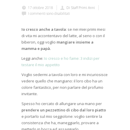
17 ottobre 2018
Di Staff Primi Anni
I commenti sono disabilitati
Io cresco anche a tavola
: se nei miei primi mesi
di vita mi accontentavo del latte, al seno o con il
biberon, oggi voglio
mangiare insieme a
mamma e papà.
Leggi anche:
Io cresco e ho fame: 3 indizi per
testare il mio appetito
Voglio sedermi a tavola con loro e mi incuriosisce
vedere quello che mangiano: il loro cibo ha un
colore fantastico, per non parlare del profumo
invitante.
Spesso ho cercato di allungare una mano per
prendere un pezzettino di cibo dal loro piatto
e portarlo sul mio seggiolone: voglio sentire la
consistenza che ha, maneggiarlo, provare a
metterlo in bocca ed assaggiarlo.