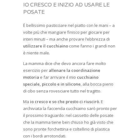
IO CRESCO E INIZIO AD USARE LE
POSATE
È bellissimo pasticciare nel piatto con le mani – a
volte più che mangiare finisco per giocare per
interi minuti – ma anche provare l’ebbrezza di
utilizzare il cucchiaino
come fanno i grandi non
è niente male.
La mamma dice che devo ancora fare molto
esercizio per
allenare la coordinazione
motoria
e far arrivare il mio
cucchiaino
speciale, piccolo e in silicone
, alla bocca pieno
di cibo senza rovesciare tutto nel tragitto.
Ma
io cresco e so che presto ci riuscirò
.
E
archiviata la faccenda cucchiaino sarò pronto per
il prossimo traguardo: nel cassetto delle posate
che la mamma tiene ben chiuso ho già visto che
sono pronte forchettina e coltellino di plastica
con i bordi arrotondati.