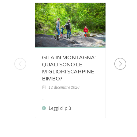
GITA IN MONTAGNA:
PASS
QUALI SONO LE
DUO:
MIGLIORI SCARPINE
INSIE
BIMBO?
DIFF
SIST
14 dicembre 2020
15 no
...
...
Leggi di più
Legg