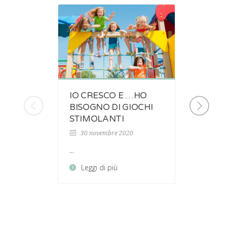
IO CRESCO E …HO
IL D
BISOGNO DI GIOCHI
CONT
STIMOLANTI
4 mag
30 novembre 2020
...
...
Legg
Leggi di più