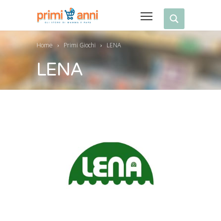
Home
Primi Giochi
LENA
LENA