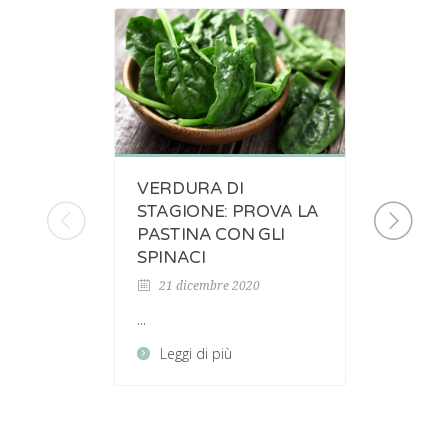
VERDURA DI
IO CR
STAGIONE: PROVA LA
NON 
PASTINA CON GLI
31 ag
SPINACI
...
21 dicembre 2020
Legg
...
Leggi di più